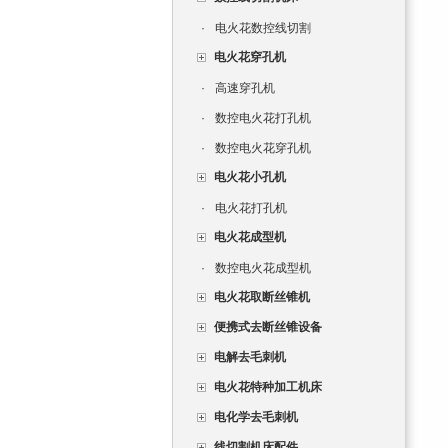
·
电火花数控线切割
电火花穿孔机
·
高速穿孔机
·
数控电火花打孔机
·
数控电火花穿孔机
电火花小孔机
·
电火花打孔机
电火花成型机
·
数控电火花成型机
电火花取断丝锥机
便携式去断丝锥设备
电解去毛刺机
电火花特种加工机床
电化学去毛刺机
线切割机床配件