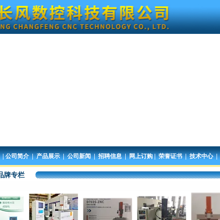
|
|
|
|
|
|
|
公司简介
产品展示
公司新闻
招聘信息
网上订购
荣誉证书
技术中心
品牌专栏