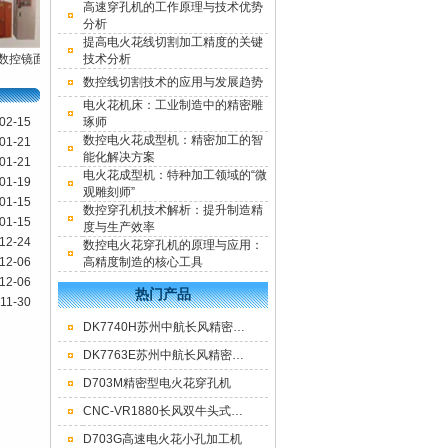
高速穿孔机的工作原理与技术优势
分析
提高电火花线切割加工精度的关键
控镜面
苏州中航长风精密中
技术分析
苏州中航长风精密中
高速电火花小孔
床厂家
走丝线切割机床厂家
走丝线切割机床
苏州中航长风三轴数
数控线切割技术的应用与发展趋势
机
直供
控穿孔机数控小孔机
电火花机床：工业制造中的精密雕
直供
-02-15
琢师
数控电火花成型机：精密加工的智
-01-21
能化解决方案
-01-21
电火花成型机：特种加工领域的“微
-01-19
观雕刻师”
-01-15
数控穿孔机技术解析：提升制造精
-01-15
度与生产效率
-12-24
数控电火花穿孔机的原理与应用：
-12-06
高精度制造的核心工具
-12-06
热门产品
-11-30
DK7740H苏州中航长风精密中走丝线切割机床
DK7763E苏州中航长风精密型数控中走丝线切割机床
D703M精密型电火花穿孔机
CNC-VR1880长风双牛头式数控火花机高效率电火花成型机
D703G高速电火花小孔加工机