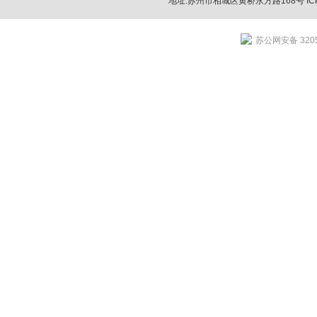
地址:苏州市相城区黄桥永方路168号 IC
苏公网安备 3205