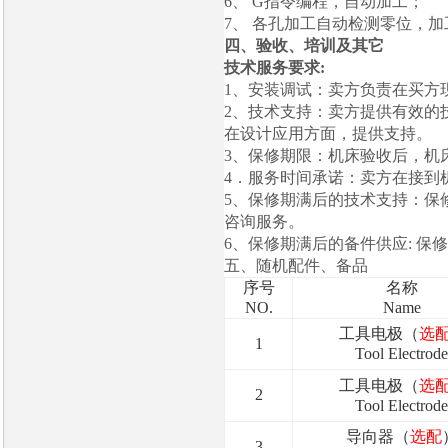
6、
G
指令编程，自动加工；
7、
各孔加工自动检测零位，加
四、验收、培训及其它
技术服务要求
:
1
、安装调试：卖方负责在买方
2
、技术支持：卖方提供有效的
在设计应用方面，提供支持。
3
、保修期限：机床验收后，机
4
．服务时间承诺：卖方在接到
5
、保修期满后的技术支持：保
咨询服务。
6
、保修期满后的备件供应
:
保修
五、随机配件、备品
序号
名称
NO.
Name
工具电极（
选
1
Tool Electrode
工具电极（
选
2
Tool Electrode
导向器（
选配
3