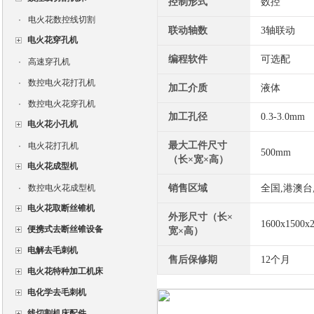
控制形式
数控
·
电火花数控线切割
联动轴数
3轴联动
电火花穿孔机
编程软件
可选配
·
高速穿孔机
·
数控电火花打孔机
加工介质
液体
·
数控电火花穿孔机
加工孔径
0.3-3.0mm
电火花小孔机
最大工件尺寸
·
电火花打孔机
500mm
（长×宽×高）
电火花成型机
·
数控电火花成型机
销售区域
全国,港澳台
电火花取断丝锥机
外形尺寸（长×
1600x1500x
便携式去断丝锥设备
宽×高）
电解去毛刺机
售后保修期
12个月
电火花特种加工机床
电化学去毛刺机
线切割机床配件