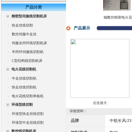
产品分类
精密型伺服线切割机床
数控电火花成型
单轴数控精密火花机
智能型伺服中走丝线
单轴数控精密电火花
精密
床CNC350
高速电火花成型机直
切割机
穿孔机高速小孔加工
·
快走丝线切割
销
机床
产品展示
·
数控伺服中走丝
·
伺服全闭环线切割机床
·
半闭环伺服线切割机
·
C型结构线切割机床
电火花线切割机
·
中走丝线切割机
·
快走丝线切割机
·
电火花线切割单板机
点击放大
环保型线切割
详细资料：
·
环保型快走丝线切割
品牌
中航长风/ZH
·
环保型中走丝线切割
数控线切割机床