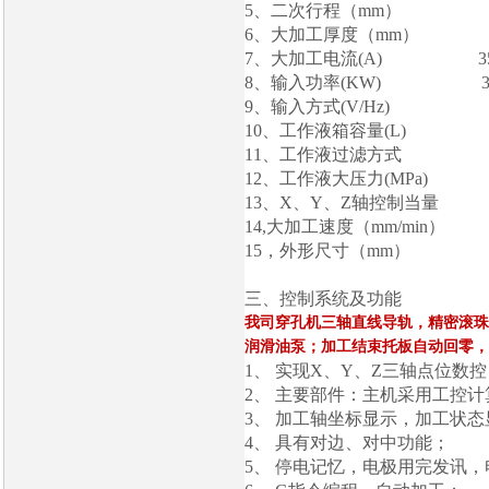
5
、二次行程（mm） 
6
、大加工厚度（mm） 
7
、大加工电流(A) 3
8
、输入功率(KW) 3.
9
、输入方式(V/Hz) 38
10
、工作液箱容量(L) 
11
、工作液过滤方式 
12
、工作液大压力(MPa)
13
、X、Y、Z轴控制当量 0
14,
大加工速度（mm/min）
15
，外形尺寸（mm） 1100
三、控制系统及功能
我司穿孔机三轴直线导轨，精密滚珠
润滑油泵；加工结束托板自动回零，
1、
实现X、Y、Z三轴点位数
2、
主要部件：主机采用工控计
3、
加工轴坐标显示，加工状态
4、
具有对边、对中功能；
5、
停电记忆，电极用完发讯，