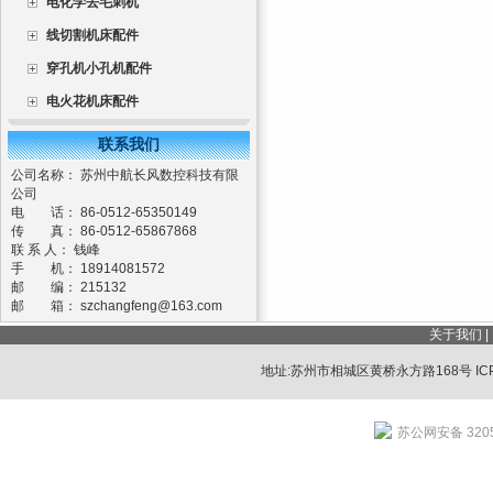
电化学去毛刺机
线切割机床配件
穿孔机小孔机配件
电火花机床配件
联系我们
公司名称： 苏州中航长风数控科技有限
公司
电 话： 86-0512-65350149
传 真： 86-0512-65867868
联 系 人： 钱峰
手 机： 18914081572
邮 编： 215132
邮 箱：
szchangfeng@163.com
关于我们
|
地址:苏州市相城区黄桥永方路168号 IC
苏公网安备 3205