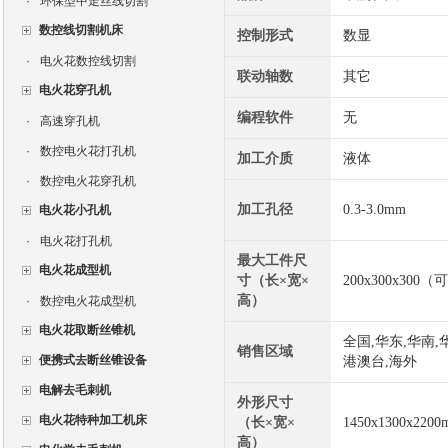
·
环保型中走丝线切割
数控线切割机床
控制形式
数显
·
电火花数控线切割
联动轴数
其它
电火花穿孔机
编程软件
无
·
高速穿孔机
·
数控电火花打孔机
加工介质
液体
·
数控电火花穿孔机
加工孔径
0.3-3.0mm
电火花小孔机
·
电火花打孔机
最大工件尺
电火花成型机
寸（长×宽×
200x300x30
高）
·
数控电火花成型机
电火花取断丝锥机
全国,华东,华南,
销售区域
便携式去断丝锥设备
港澳台,海外
电解去毛刺机
外形尺寸
电火花特种加工机床
（长×宽×
1450x1300x2200
高）