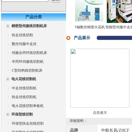
产品分类
精密型伺服线切割机床
长风双牛头式数控火
三轴数控电火花成型
单轴数控精密火花机
智能型伺服中走丝线
花机高效率电火花成
机床CNC350
高速电火花成型机直
切割机
·
快走丝线切割
型机
销
产品展示
·
数控伺服中走丝
·
伺服全闭环线切割机床
·
半闭环伺服线切割机
·
C型结构线切割机床
电火花线切割机
·
中走丝线切割机
·
快走丝线切割机
·
电火花线切割单板机
点击放大
环保型线切割
详细资料：
·
环保型快走丝线切割
品牌
中航长风/ZHCF