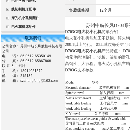
电化学去毛刺机
线切割机床配件
售后保修期
12个月
穿孔机小孔机配件
苏州中航长风D703系列
电火花机床配件
D703G电火花小孔机
简单介绍
联系我们
电火花小孔机能加工不锈钢、淬火钢、
200:1以上的孔。 加工速度每分钟
公司名称： 苏州中航长风数控科技有限
D703G电火花小孔机
产品特点： D
公司
电 话： 86-0512-65350149
动元件的油路孔、滤板、筛板的群孔
传 真： 86-0512-65867868
高钢性、大行程。电火花小孔机主轴
联 系 人： 钱峰
D703G
技术参数
手 机： 18914081572
邮 编： 215132
邮 箱：
szchangfeng@163.com
Model 型号
Electrode diameter 装夹电极直径 mm
Spindie travel 主轴头行程 mm
Z-axis servo travel 主轴伺服行程 mm
Work table loading 工作台尺寸 mm
Work table loading 工作台承重
X-Y travel X-Y行程 mm
The max.space between guider & work table
导向器与工作台zui大距离 mm
Max.working current zui大加工电流 