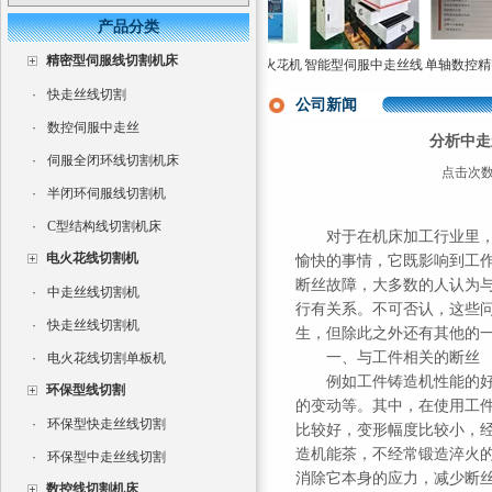
产品分类
精密型伺服线切割机床
式数控火
三轴数控电火花成型
单轴数控精密火花机
智能型伺服中走丝线
单轴数控精密
电火花成
机床CNC350
高速电火花成型机直
切割机
穿孔机高速小
·
快走丝线切割
机
销
机床
公司新闻
·
数控伺服中走丝
分析中走
·
伺服全闭环线切割机床
点击次数：
·
半闭环伺服线切割机
·
C型结构线切割机床
对于在机床加工行业里
电火花线切割机
愉快的事情，它既影响到工
断丝故障，大多数的人认为
·
中走丝线切割机
行有关系。不可否认，这些
·
快走丝线切割机
生，但除此之外还有其他的
一、与工件相关的断丝
·
电火花线切割单板机
例如工件铸造机性能的好
环保型线切割
的变动等。其中，在使用工
·
环保型快走丝线切割
比较好，变形幅度比较小，
造机能茶，不经常锻造淬火
·
环保型中走丝线切割
消除它本身的应力，减少断
数控线切割机床