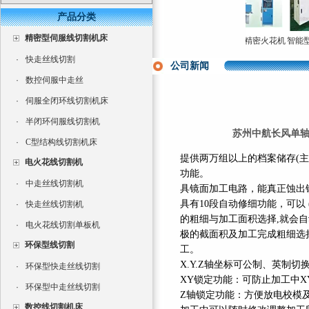
产品分类
精密型伺服线切割机床
长风双牛头式数控火
三轴数控电火花成型
单轴数控精密火花机
智能型伺
花机高效率电火花成
机床CNC350
高速电火花成型机直
切
·
快走丝线切割
型机
销
公司新闻
·
数控伺服中走丝
·
伺服全闭环线切割机床
·
半闭环伺服线切割机
苏州中航长风单
·
C型结构线切割机床
提供两万组以上的档案储存
(
主
电火花线切割机
功能。
·
中走丝线切割机
具镜面加工电路
，
能真正蚀出
具有
10
段自动修细功能
，
可以
·
快走丝线切割机
的粗细与加工面积选择
,
就会自
·
电火花线切割单板机
极的截面积及加工完成粗细选
环保型线切割
工。
X.Y.Z
轴坐标可公制、英制切
·
环保型快走丝线切割
XY
锁定功能：可防止加工中
X
·
环保型中走丝线切割
Z
轴锁定功能：方便放电校模
数控线切割机床