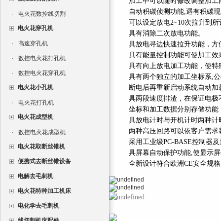
加工中可以随时修改调整加工
自动积碳侦测功能
,
遇有积碳现
·
电火花数控线切割
可以设定放电
2~10
次拉升到所
电火花穿孔机
具有消除二次放电功能。
·
高速穿孔机
具放电寻边快速拉升功能
，
方
具有能量控制功能可使加工效
·
数控电火花打孔机
具有向上放电加工功能
，
使特
·
数控电火花穿孔机
具有两个独立的加工坐标系
,
公
电火花小孔机
断电后再重新启动系统自动加
具两段速度排渣
，
在保证电极
·
电火花打孔机
坐标和加工数据分别存储功能
电火花成型机
具放电计时与开机计时两种计
两种高压回路可以依客户需求
·
数控电火花成型机
采用工业级
PC-BASE
控制器及
电火花取断丝锥机
具屏幕自动保护功能
,
使显示屏
便携式去断丝锥设备
全新设计符合欧洲
CE
安全规格
电解去毛刺机
电火花特种加工机床
电化学去毛刺机
线切割机床配件