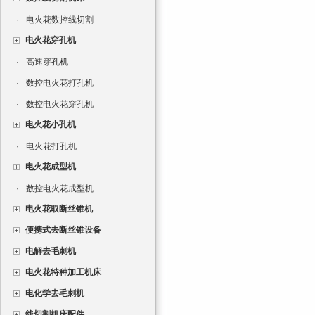
·
电火花数控线切割
电火花穿孔机
·
高速穿孔机
·
数控电火花打孔机
·
数控电火花穿孔机
电火花小孔机
·
电火花打孔机
电火花成型机
·
数控电火花成型机
电火花取断丝锥机
便携式去断丝锥设备
电解去毛刺机
电火花特种加工机床
电化学去毛刺机
线切割机床配件