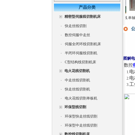
产品分类
精密型伺服线切割机床
双牛头式数控火
三轴数控电火花成型
单轴数控精密火花机
智能型伺服中走丝线
单轴数
高效率电火花成
机床CNC350
高速电火花成型机直
切割机
穿孔机
·
快走丝线切割
型机
销
·
数控伺服中走丝
·
伺服全闭环线切割机床
·
半闭环伺服线切割机
图解电
·
C型结构线切割机床
数控
电火花线切割机
电
1.
电
2.
·
中走丝线切割机
工
3.
·
快走丝线切割机
·
电火花线切割单板机
环保型线切割
·
环保型快走丝线切割
·
环保型中走丝线切割
数控线切割机床