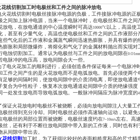
火花线切割加工时电极丝和工件之间的脉冲放电
电火花线切割时电极丝接脉冲电源的负极，工件接脉冲电源的正
极之间加上脉冲电源，当来一个电脉冲时，在电极丝和工件之间
花放电，在放电通道的中心温度瞬时可高达
°
以上，高温使
10000
C
化，甚至有少量气化，高温也使电极丝和工件之间的工作液部分
这些气化后的工作液和金属蒸气瞬间迅速热膨胀，并具有爆炸的
热膨胀和局部微爆炸，将熔化和气化了的金属材料抛出而实现对
行电蚀切割加工。通常认为电极丝与工件之间的放电间隙在
0.O1m
若电脉冲的电压高，放电间隙会大一些。
为了电火花加工的顺利进行，必须创造条件保证每来一个电脉冲
和工件之间产生的是火花放电而不是电弧放电。首先必须使两个
有足够的间隔时间，使放电间隙中的介质消电离，即使放电通道
子复合为中性粒子，恢复本次放电通道处间隙中介质的绝缘强度
同一处发生放电而导致电弧放电。一般脉冲间隔应为脉冲宽度的
4
了保证火花放电时电极丝不被烧断，必须向放电间隙注人大量工
电极丝得到充分冷却。同时电极丝必须作高速轴向运动，以避免
在电极丝的局部位置而被烧断，电极丝速度约在
左右。高
7
~
10m/s
极丝，还有利于不断往放电间隙中带入新的工作液，同时也有利
物从间隙中带出去。
火花线切割
加工时，为了获得比较好的表面粗糙度和高的尺寸精