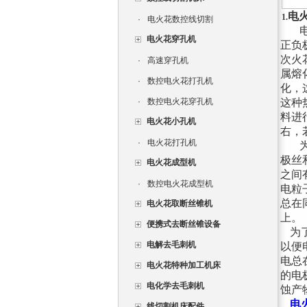
电
1.
·
电火花数控线切割
电火花穿孔机
正负
次火
·
高速穿孔机
属熔
·
数控电火花打孔机
化，
·
数控电火花穿孔机
这种
料进
电火花小孔机
右，
·
电火花打孔机
极丝
电火花成型机
之间
·
数控电火花成型机
电粒
总在
电火花取断丝锥机
上。
便携式去断丝锥设备
为
电解去毛刺机
以便
电总
电火花特种加工机床
的电
电化学去毛刺机
蚀产
电
线切割机床配件