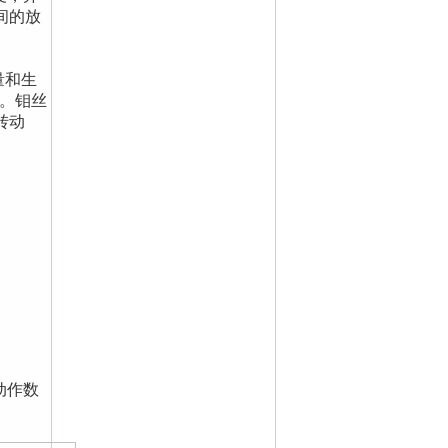
间的放
量和生
。钼丝
转动
动作数