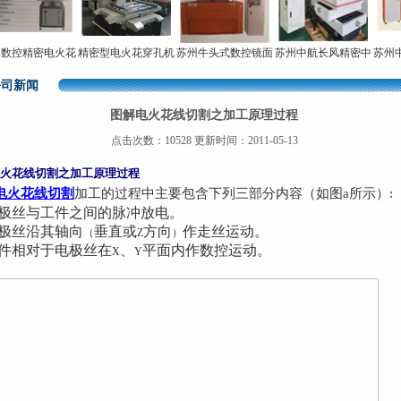
控精密电火花
精密型电火花穿孔机
苏州牛头式数控镜面
苏州中航长风精密中
苏州中航
高速小孔加工
电火花成型机床厂家
走丝线切割机床厂家
走丝线
机床
直供
直供
公司新闻
图解电火花线切割之加工原理过程
点击次数：10528 更新时间：2011-05-13
火花线切割之加工原理过程
电火花线切割
加工的过程中主要包含下列三部分内容
（
如图
a
所示
）:
极丝与工件之间的脉冲放电。
极丝沿其轴向
垂直或
方向
作走丝运动。
（
Z
）
件相对于电极丝在
、
平面内作数控运动。
X
Y