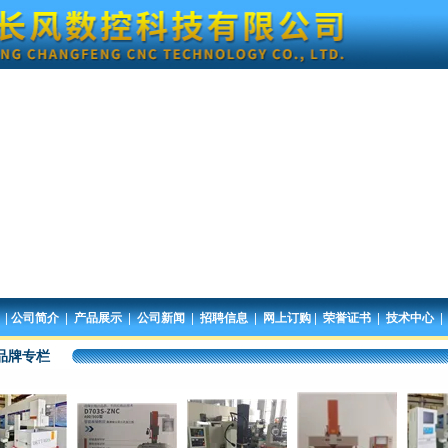
|
|
|
|
|
|
|
公司简介
产品展示
公司新闻
招聘信息
网上订购
荣誉证书
技术中心
品牌专栏