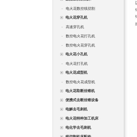
·
电火花数控线切割
电火花穿孔机
·
高速穿孔机
·
数控电火花打孔机
·
数控电火花穿孔机
电火花小孔机
·
电火花打孔机
电火花成型机
·
数控电火花成型机
电火花取断丝锥机
便携式去断丝锥设备
电解去毛刺机
电火花特种加工机床
电化学去毛刺机
线切割机床配件