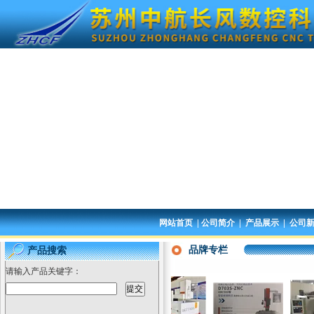
|
|
|
网站首页
公司简介
产品展示
公司
品牌专栏
产品搜索
请输入产品关键字：