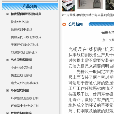
产品分类
精密型伺服线切割机床
控电火花成型
单轴数控精密火花机
智能型伺服中走丝线
单轴数控精密电火花
精密型电
CNC350
高速电火花成型机直
切割机
穿孔机高速小孔加工
·
快走丝线切割
销
机床
公司新闻
·
数控伺服中走丝
光栅尺
·
伺服全闭环线切割机床
点击次数：
·
半闭环伺服线切割机
光栅尺在“线切割”机
·
C型结构线切割机床
从事线切割设备生产几十
电火花线切割机
时候提出需不需要安装光
安装光栅尺来简要阐明自
·
中走丝线切割机
光栅尺一般固定在线切
·
快走丝线切割机
尺上面安装了两个密封塑
可适用于普通机床的数显
·
电火花线切割单板机
工厂工作环境恶劣的情况
环保型线切割
抗磁场干扰，使用寿命极
·
环保型快走丝线切割
用寿命，赢得了客户的广
统构成全闭环节的重要元
·
环保型中走丝线切割
屑，切削液及油液的溅落
数控线切割机床