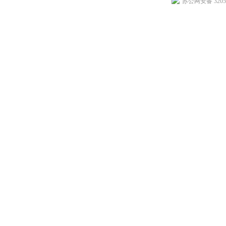
苏公网安备 32050