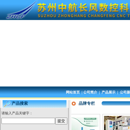
|
|
|
网站首页
公司简介
产品展示
公司
品牌专栏
产品搜索
请输入产品关键字：