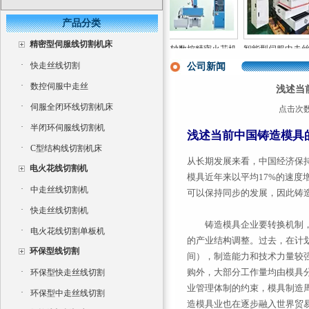
产品分类
精密型伺服线切割机床
风双牛头式数控火
三轴数控电火花成型
单轴数控精密火花机
智能型伺服中走丝线
机高效率电火花成
机床CNC350
高速电火花成型机直
切割机
·
快走丝线切割
公司新闻
型机
销
·
数控伺服中走丝
浅述当
·
伺服全闭环线切割机床
点击次数：
·
半闭环伺服线切割机
浅述当前中国铸造模具
·
C型结构线切割机床
从长期发展来看，中国经济保
电火花线切割机
模具近年来以平均17%的速度
·
中走丝线切割机
可以保持同步的发展，因此铸
·
快走丝线切割机
铸造模具企业要转换机制，
·
电火花线切割单板机
的产业结构调整。过去，在计
环保型线切割
间），制造能力和技术力量较
·
购外，大部分工作量均由模具
环保型快走丝线切割
业管理体制的约束，模具制造
·
环保型中走丝线切割
造模具业也在逐步融入世界贸