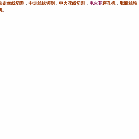
快走丝线切割
，
中走丝线切割
，
电火花线切割
，
电火花
穿孔机
，
取
断丝锥
机
。