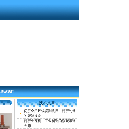
|
联系我们
技术文章
伺服全闭环线切割机床：精密制造
的智能设备
精密火花机：工业制造的微观雕琢
大师