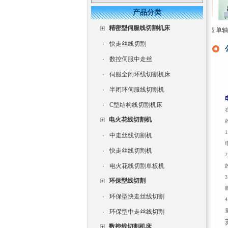
产品分类
精密型伺服线切割机床
长风双牛头式数控火
三轴数控电火花成型
单轴数
花机高效率电火花成
机床CNC350
高速电
·
快走丝线切割
型机
·
数控伺服中走丝
·
伺服全闭环线切割机床
·
半闭环伺服线切割机
·
C型结构线切割机床
电火花线切割机
·
中走丝线切割机
·
快走丝线切割机
·
电火花线切割单板机
环保型线切割
·
环保型快走丝线切割
·
环保型中走丝线切割
数控线切割机床