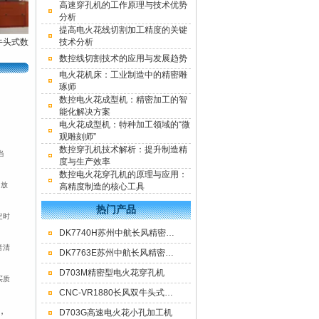
高速穿孔机的工作原理与技术优势
分析
提高电火花线切割加工精度的关键
头式数控镜面
苏州中航长风精密中
技术分析
苏州中航长风精密中
高速电火
成型机床厂家
走丝线切割机床厂家
走丝线切割机床
苏州中航长风三轴数
数控线切割技术的应用与发展趋势
直供
直供
控穿孔机数控小孔机
电火花机床：工业制造中的精密雕
直供
琢师
数控电火花成型机：精密加工的智
能化解决方案
电火花成型机：特种加工领域的“微
观雕刻师”
数控穿孔机技术解析：提升制造精
当
度与生产效率
数控电火花穿孔机的原理与应用：
。放
高精度制造的核心工具
热门产品
定时
DK7740H苏州中航长风精密中走丝线切割机床
音清
DK7763E苏州中航长风精密型数控中走丝线切割机床
D703M精密型电火花穿孔机
买质
CNC-VR1880长风双牛头式数控火花机高效率电火花成型机
，
D703G高速电火花小孔加工机