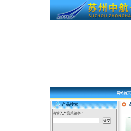
网站首页
产品搜索
请输入产品关键字：