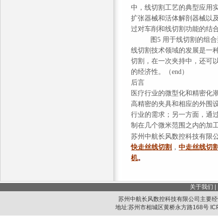
中，线切割工艺的典型应用
扩张器械和活体解剖器械以
过对车削和线切割功能的结
图5 用于线切割的组
线切割技术领域的发展是一
切割，在一次夹持中，还可
的经济性。（end）
后言
医疗行业的微型化和精密化
高精密的夹具和相应的外围
行业的需求；另一方面，通
制在几个微米范围之内的加
苏州中航长风数控科技有限
快走丝线切割
，
中走丝线切
机
。
关于我们
|
苏州中航长风数控科技有限公司主要经
地址:苏州市相城区黄桥永方路168号 IC