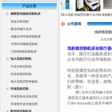
产品分类
精密型伺服线切割机床
牛头式数控火
三轴数控电火花成型
单轴数控精密火花机
智能型伺服中走丝线
单轴数控
效率电火花成
机床CNC350
高速电火花成型机直
切割机
穿孔机高
·
快走丝线切割
型机
销
公司新闻
·
数控伺服中走丝
浅析线切割
·
伺服全闭环线切割机床
点击次数：
·
半闭环伺服线切割机
浅析线切割机床在医疗器
·
C型结构线切割机床
当今，医疗行业颇具成长性
电火花线切割机
企业为医疗行业市场制造大
·
中走丝线切割机
特别是微型化的趋势在向
·
快走丝线切割机
化，并探寻一种安全的产
们的青睐。在这里，放电
·
电火花线切割单板机
割（图1）。
环保型线切割
图1 在对小型和极小
·
环保型快走丝线切割
微型加工越来越得到人们的
只有0.001mm的公差并不稀
·
环保型中走丝线切割
数控线切割机床