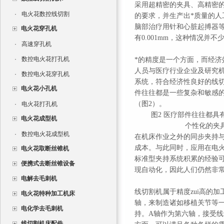
采用超精密的夹具、高精密
·
电火花数控线切割
的要求，并生产出*质量的
脑部治疗用针和心脏起搏器
电火花穿孔机
有0.001mm，这种情况并不
·
高速穿孔机
·
数控电火花打孔机
*的精度是一个方面，而经济效
人员与医疗行业企业及研究
·
数控电火花穿孔机
系统，符合经济性良好的线
电火花小孔机
件往往都是一些复杂和敏感
（图2）。
·
电火花打孔机
图2 医疗部件往往都
电火花成型机
个性化的夹
·
数控电火花成型机
在机床作业之外的同步夹持
成本。与此同时，应用在电火
电火花取断丝锥机
标准型夹持系统积累的经验
便携式去断丝锥设备
现自动化，因此人们仍然非
电解去毛刺机
线切割机属于精度zui高的
电火花特种加工机床
轴，来制造诸如移植关节等
电化学去毛刺机
持。A轴作为第六轴，接受线
线切割机床配件