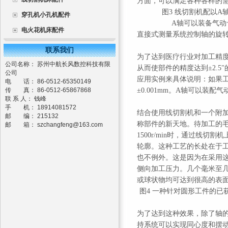
方面，可以满足各种各样的
图3 线切割机配以
穿孔机小孔机配件
A轴可以装备气
电火花机床配件
直接式测量系统控制轴的旋
联系我们
为了达到医疗行业对加工精
公司名称： 苏州中航长风数控科技有限
从而使部件的精度达到±2.
公司
应用实例来具体说明：如果工件
电 话： 86-0512-65350149
传 真： 86-0512-65867868
±0.001mm。A轴可以装
联 系 人： 钱峰
手 机： 18914081572
结合使用线切割机和一个附
邮 编： 215132
称部件的新天地。待加工的毛
邮 箱：
szchangfeng@163.com
1500r/min时，通过线
轮廓。这种工艺的长处在于
也不例外。这是因为在采用
侧向加工压力。几个毫米至
或球状物均可达到很高的表
图4 一种针对圆形工件的
为了达到这种效果，除了轴
持系统可以实现同心度和摆