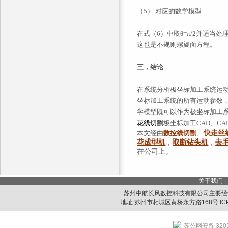
（5）
对应的数学模型
在式（6）中取θ=π/2并适当处
这也是不规则螺旋面方程。
三，结论
在系统分析极坐标加工系统运
坐标加工系统的所有运动参数
学模型既可以作为极坐标加工
花
线切割
极坐标加工CAD、CA
本文经由
数控
线切割
、
快走丝
花成型机
，
取断钻头机
，
去
在公司
上。
关于我们
|
苏州中航长风数控科技有限公司主要经
地址:苏州市相城区黄桥永方路168号 IC
苏公网安备 3205