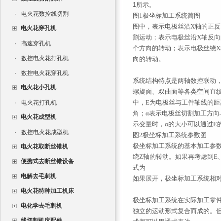
1所示。
·
电火花数控线切割
图1极坐标加工系统简图
图中，
表示电极丝沿X轴的正
电火花穿孔机
割运动；
表示电极丝沿X轴反
·
高速穿孔机
个方向的转动；
表示电极丝绕
·
数控电火花打孔机
向的转动。
·
数控电火花穿孔机
系统结构特点是两轴数控联动
电火花小孔机
螺旋面、双曲面等各类空间直
中，E为电极丝与工件轴线的距
·
电火花打孔机
角；α表示电极丝切割加工方向
电火花成型机
示变量时，α的大小可以通过E
·
数控电火花成型机
图2极坐标加工系统参数图
极坐标加工系统的基本加工参
电火花取断丝锥机
绕Z轴的转动。如果再考虑到E
便携式去断丝锥设备
式为
电解去毛刺机
如果展开，极坐标加工系统相
电火花特种加工机床
极坐标加工系统在实际加工零
电化学去毛刺机
独立的运动形式复合而成的。
线切割机床配件