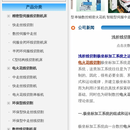
产品分类
精密型伺服线切割机床
长风双牛头式数控火
三轴数控电火花成型
单轴数控精密火花机
智能型伺服中走丝
花机高效率电火花成
机床CNC350
高速电火花成型机直
切割机
·
快走丝线切割
型机
销
公司新闻
·
数控伺服中走丝
浅析线切
·
伺服全闭环线切割机床
点击次数：
·
半闭环伺服线切割机
浅析线切割极坐标加工系统之
·
C型结构线切割机床
电火花
线切割
极坐标加工系统
电火花线切割机
系统，这类加工系统往往是为
制的。因此，很有必要全面、
·
中走丝线切割机
式和运动规律，并建立极坐标
·
快走丝线切割机
而为利用计算机仿真技术探索
基础。同时也为研制数控
电火
·
电火花线切割单板机
理论依据。
环保型线切割
·
环保型快走丝线切割
一.极坐标加工系统的组成和运
·
环保型中走丝线切割
极坐标加工系统由一台数控
电
数控线切割机床