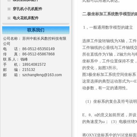
式都可以用通式
表达。
穿孔机小孔机配件
二.极坐标加工系统数学模型的
电火花机床配件
1，一般通用数学模型的建立
联系我们
公司名称： 苏州中航长风数控科技有限
选择工件旋转轴线为X轴，工件
公司
工件轴线的公垂线与工件轴线交
电 话： 86-0512-65350149
传 真： 86-0512-65867868
所在直线作为Y轴，Z轴方向与
联 系 人： 钱峰
坐标系中，工件位置保持不变
手 机： 18914081572
的变化，如图3所示。
邮 编： 215132
图3极坐标加工系统空间坐标系
邮 箱：
szchangfeng@163.com
这里选择的典型运动形式为
+
+
动参数，有一定的通用性。
（1）坐标系的复合及符号说
E、θ、α的意义如前所述，并
的角速度为ω；（3）电极丝绕
将OXYZ坐标系中的YOZ坐标面