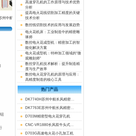
高速穿孔机的工作原理与技术优势
分析
提高电火花线切割加工精度的关键
州中航长风精密中
技术分析
苏州中航长风精密型
长风
高速电火花小孔加工
走丝线切割机床
苏州中航长风三轴数
数控中走丝线切割机
花机
数控线切割技术的应用与发展趋势
机
控穿孔机数控小孔机
床
电火花机床：工业制造中的精密雕
直供
琢师
数控电火花成型机：精密加工的智
能化解决方案
电火花成型机：特种加工领域的“微
观雕刻师”
数控穿孔机技术解析：提升制造精
的
度与生产效率
数控电火花穿孔机的原理与应用：
高精度制造的核心工具
热门产品
DK7740H苏州中航长风精密中走丝线切割机床
DK7763E苏州中航长风精密型数控中走丝线切割机床
钮
D703M精密型电火花穿孔机
CNC-VR1880长风双牛头式数控火花机高效率电火花成型机
行
D703G高速电火花小孔加工机