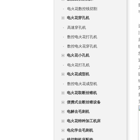
·
电火花数控线切割
电火花穿孔机
·
高速穿孔机
·
数控电火花打孔机
·
数控电火花穿孔机
电火花小孔机
·
电火花打孔机
电火花成型机
·
数控电火花成型机
电火花取断丝锥机
便携式去断丝锥设备
电解去毛刺机
电火花特种加工机床
电化学去毛刺机
线切割机床配件