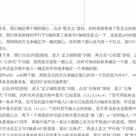
首先，我们确定两个圆的圆心，点击“取交点”按钮，此时画面变成了取交点的画
面。我们将鼠标移到平行于X轴的第三条线与Y轴相交处点一下，这就是φ80的
心。用同样的方法来确定另一圆的圆心。此时两个圆心处均有一个红点。按ESC
退出。
接下来，我们点击[作圆]按钮，进入“定义辅助圆”功能，再点击“心径圆”按钮，
入“心径式”子功能。按照提示选取一圆心点，此时可拖动鼠标来确定一个圆，也
在对话提示框中输入一确定的半径值来确定一个准确的圆。
图中φ80、φ40两个圆。用取交点的方法来确定圆心的另一个目的是为作45°、-60
两条直线着准备。退回到“全绘式编界面”。
点击[作线]按钮，进入“定义辅助直线”功能，点击“点角线”按钮，进入“点角
式”子功能。此时在对话提示框中显示“已知直线（x3,y3,x4,y4）?”您可用鼠标
择一条水平线，也可在此提示框中输入L1表示已知直线为X轴所在直线。对话提
框中显示的是“过点（x1,y1）?”此时您可输入点的坐标，也可用 鼠标去选取图
边的圆心点；再下一个画面的对话提示框中显示的是“角（度）w=”此时输入一
角度值如45°回车。屏幕中就产生一条过小圆圆心且与水平线成45°的直线。用
的方法去定义与X轴成-60°的直线，退出“点角式”。再进入定义“平行线”子功能
去定义分别与这两条线平行且距离为20的另外两条线。退出“作线”功能；用“取