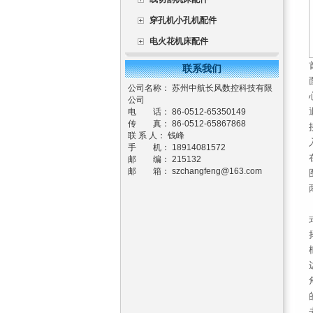
穿孔机小孔机配件
电火花机床配件
联系我们
公司名称： 苏州中航长风数控科技有限
公司
电 话： 86-0512-65350149
传 真： 86-0512-65867868
联 系 人： 钱峰
手 机： 18914081572
邮 编： 215132
邮 箱：
szchangfeng@163.com