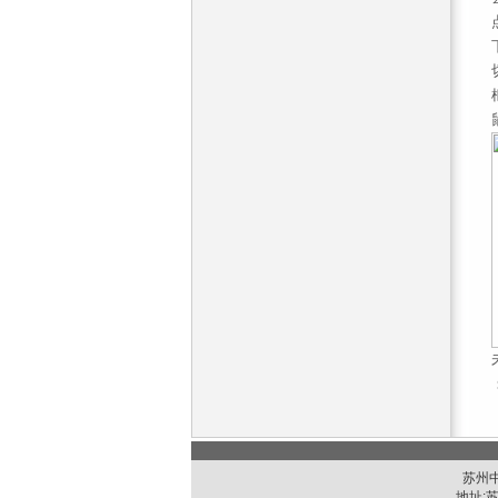
苏州
地址: