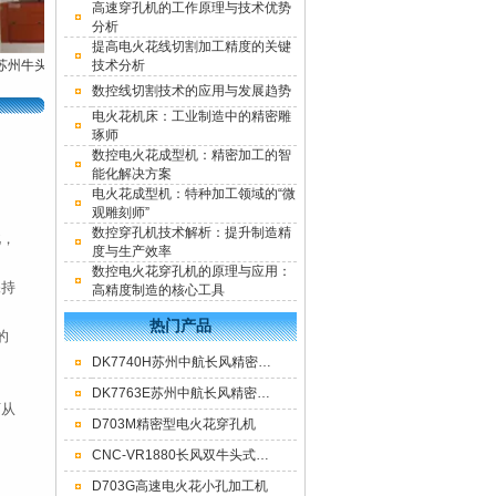
高速穿孔机的工作原理与技术优势
分析
提高电火花线切割加工精度的关键
州牛头式数控镜面
技术分析
苏州中航长风精密中
苏州中航长风精密中
高速
火花成型机床厂家
走丝线切割机床厂家
走丝线切割机床
苏州中航长风三轴数
数控线切割技术的应用与发展趋势
直供
直供
控穿孔机数控小孔机
电火花机床：工业制造中的精密雕
直供
琢师
数控电火花成型机：精密加工的智
能化解决方案
电火花成型机：特种加工领域的“微
观雕刻师”
数控穿孔机技术解析：提升制造精
此，
度与生产效率
数控电火花穿孔机的原理与应用：
保持
高精度制造的核心工具
热门产品
的
DK7740H苏州中航长风精密中走丝线切割机床
DK7763E苏州中航长风精密型数控中走丝线切割机床
可从
D703M精密型电火花穿孔机
CNC-VR1880长风双牛头式数控火花机高效率电火花成型机
D703G高速电火花小孔加工机