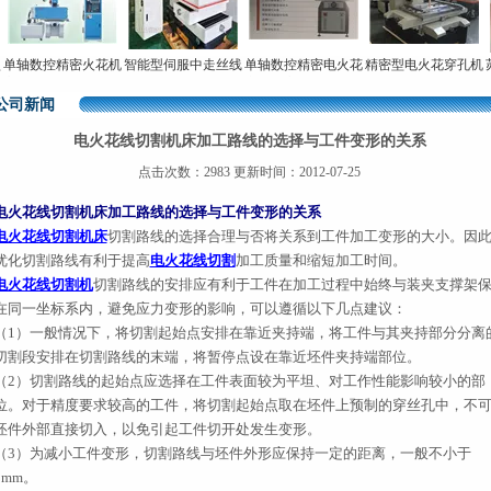
轴数控精密火花机
智能型伺服中走丝线
单轴数控精密电火花
精密型电火花穿孔机
苏
速电火花成型机直
切割机
穿孔机高速小孔加工
电
销
机床
公司新闻
电火花线切割机床加工路线的选择与工件变形的关系
点击次数：2983 更新时间：2012-07-25
电火花线切割机床加工路线的选择与工件变形的关系
电火花线切割机床
切割路线的选择合理与否将关系到工件加工变形的大小。
因
优化切割路线有利于提高
电火花线切割
加工质量和缩短加工时间。
电火花线切割机
切割路线的安排应有利于工件在加工过程中始终与装夹支撑架
在同一坐标系内，避免应力变形的影响，可以遵循以下几点建议：
（1）一般情况下，将切割起始点安排在靠近夹持端，将工件与其夹持部分分离
切割段安排在切割路线的末端，将暂停点设在靠近坯件夹持端部位。
（2）切割路线的起始点应选择在工件表面较为平坦、对工作性能影响较小的部
位。对于精度要求较高的工件，将切割起始点取在坯件上预制的穿丝孔中，不
坯件外部直接切入，以免引起工件切开处发生变形。
（3）为减小工件变形，切割路线与坯件外形应保持一定的距离，一般不小于
5mm。