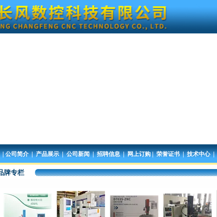
|
|
|
|
|
|
|
公司简介
产品展示
公司新闻
招聘信息
网上订购
荣誉证书
技术中心
品牌专栏