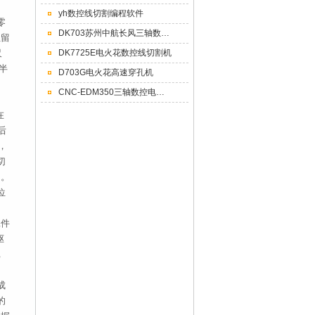
yh数控线切割编程软件
零
DK703苏州中航长风三轴数控穿孔机数控小孔机直供
位留
尺
DK7725E电火花数控线切割机
半
D703G电火花高速穿孔机
。
CNC-EDM350三轴数控电火花成型机床CNC350
在
后
，
切
角。
位
工件
驱
，
成
的