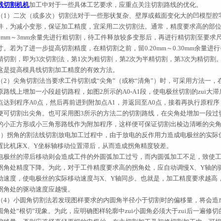
线切割机机
加工中对于一些具体工艺要求，应重点关注切割路线的优化。
（1）二次（或多次）切割法对于一些形状复杂、壁厚或截面变化大的凹模型腔
件，为减小变形，保证加工精度，宜采用二次切割法。通常，精度要求高的部
2mm～3mm余量先进行粗切割，待工件释放较多变形后，再进行精切割至要求
寸。若为了进一步提高切割精度，在精切割之前，留0.20mm～0.30mm余量进行
精切割，即为3次切割法，第1次为粗切割，第2次为半精切割，第3次为精切割
这是提高模具线切割加工精度的有效方法。
（2）尖角切割法当要求工件切割成“尖角”（或称“清角”）时，可采用方法一，
原路线上增加一小段超切路程，如图2所示的A0-A1段，使电极丝切割的zui大滞
点达到程序A0点，然后再前进到附加点A1，并返回至A0点，接着再执行原程序
便可切割出尖角。也可采用图3所示的方法二的切割路线，在尖角处增加一段过
的小正方形或小三角形路线作为附加程序，这样便可保证切割出棱边清晰的尖
3）拐角的割法线切割放电加工过程中，由于放电的反作用力造成电极丝的实际
置比机床X、Y坐标轴移动位置滞后，从而造成拐角精度较差。
电极丝的滞后移动则会造成工件的外圆弧加工过亏，而内圆弧加工不足，致使
拐角处精度下降。为此，对于工件精度要求高的拐角处，应自动调慢X、Y轴的
动速度，使电极丝的实际移动速度与X、Y轴同步。也就是，加工精度要求越高
拐角处的驱动速度应越慢。
（4）小圆角切割法若发现图样要求的内圆角半径小于切割时的偏移量，将会造
圆角处“根切”现象。为此，应明确图样轮廓中zui小圆角必须大于zui后一遍修切