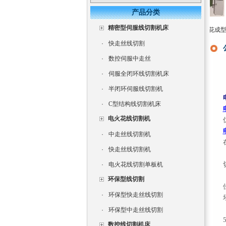
产品分类
精密型伺服线切割机床
长风双牛头式数控火
三轴数控电火花成型
单
花机高效率电火花成
机床CNC350
高
·
快走丝线切割
型机
·
数控伺服中走丝
·
伺服全闭环线切割机床
·
半闭环伺服线切割机
·
C型结构线切割机床
电火花线切割机
·
中走丝线切割机
·
快走丝线切割机
·
电火花线切割单板机
环保型线切割
·
环保型快走丝线切割
·
环保型中走丝线切割
数控线切割机床