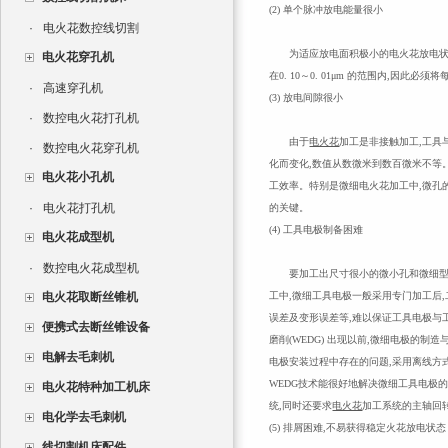
(2) 单个脉冲放电能量很小
·
电火花数控线切割
为适应放电面积极小的电火花放电状况
电火花穿孔机
在0. 10～0. 01μm 的范围内,因此必须将
·
高速穿孔机
(3) 放电间隙很小
·
数控电火花打孔机
由于
电火花
加工是非接触加工,工具
·
数控电火花穿孔机
化而变化,数值从数微米到数百微米不等
电火花小孔机
工效率。特别是微细电火花加工中,微孔
·
电火花打孔机
的关键。
(4) 工具电极制备困难
电火花成型机
·
数控电火花成型机
要加工出尺寸很小的微小孔和微细型腔
电火花取断丝锥机
工中,微细工具电极一般采用专门加工后
误差及变形误差等,难以保证工具电极与
便携式去断丝锥设备
磨削(WEDG) 出现以前,微细电极的
电解去毛刺机
电极安装过程中存在的问题,采用离线方
WEDG技术能很好地解决微细工具电极
电火花特种加工机床
统,同时还要求
电火花
加工系统的主轴回转
电化学去毛刺机
(5) 排屑困难,不易获得稳定火花放电状态
线切割机床配件