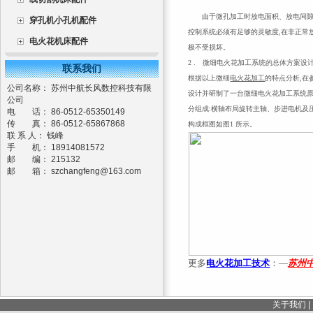
由于微孔加工时放电面积、放电间隙很
穿孔机小孔机配件
控制系统必须有足够的灵敏度,在非正常
电火花机床配件
极不受损坏。
2 . 微细电火花加工系统的总体方案设
联系我们
根据以上微细
电火花加工
的特点分析,在
公司名称： 苏州中航长风数控科技有限
设计并研制了一台微细电火花加工系统原
公司
分组成:横轴布局旋转主轴、步进电机及
电 话： 86-0512-65350149
传 真： 86-0512-65867868
构成框图如图1 所示。
联 系 人： 钱峰
手 机： 18914081572
邮 编： 215132
邮 箱：
szchangfeng@163.com
更多
电火花加工技术
：
—
苏州
关于我们
|