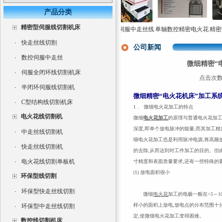
产品分类
精密型伺服线切割机床
数控电火花成型
单轴数控精密火花机
智能型伺服中走丝线
单轴数控精密电火花
精密型
床CNC350
高速电火花成型机直
切割机
穿孔机高速小孔加工
·
快走丝线切割
销
机床
公司新闻
·
数控伺服中走丝
微细精密“
·
伺服全闭环线切割机床
点击次数：
·
半闭环伺服线切割机
微细精密“电火花机床”加工系
·
C型结构线切割机床
1 . 微细电火花加工的特点
电火花线切割机
微细
电火花加工
的原理与普通电火花加
深度,即单个放电脉冲的能量;而其加工
·
中走丝线切割机
细电火花加工也是利用脉冲电源,将高频
·
快走丝线切割机
的去除,从而达到对工件加工的目的。但由
·
电火花线切割单板机
寸精度和表面质量要求,还有一些特殊的
(1) 放电面积很小
环保型线切割
·
环保型快走丝线切割
微细
电火花
加工的电极一般在<5～100
样小的面积上放电,放电点的分布范围十
·
环保型中走丝线切割
定,使微细电火花加工变得困难。
数控线切割机床