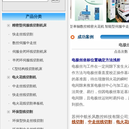
产品分类
精密型伺服线切割机床
长风双牛头式数控火
三轴数控电火花成型
单轴数控精密火花机
智能型伺服中走
花机高效率电火花成
机床CNC350
高速电火花成型机直
切割机
·
快走丝线切割
型机
销
成功案例
·
数控伺服中走丝
电极
·
伺服全闭环线切割机床
点击次数：5
电极丝坐标位置确定方法浅析
·
半闭环伺服线切割机
电极丝与工件在一定间隙下发生火
·
C型结构线切割机床
作方法与电极丝垂直度校正操作基
电火花线切割机
的基准面，待出现微弱火花的瞬时
电间隙来推算电极丝中心与加工起
·
中走丝线切割机
法简便、易行，但因电极丝靠近基
·
快走丝线切割机
电间隙，且电极丝运转时易抖动，
·
电火花线切割单板机
到损伤。
环保型线切割
苏州中航长风数控科技有限公司
·
环保型快走丝线切割
线切割
，
中走丝线切割
，
电火花