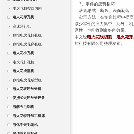
3、零件的疲劳损坏
·
电火花数控线切割
表现形式：断裂、表面剥落
电火花穿孔机
处理方法：在制造过程中提高
减少零件的应力集中。此外，利
·
高速穿孔机
磨性，也能收到良好的效果。
·
数控电火花打孔机
本文经
电火花线切割
、
电火花穿
控科技有限公司整理发布。
·
数控电火花穿孔机
电火花小孔机
·
电火花打孔机
电火花成型机
·
数控电火花成型机
电火花取断丝锥机
便携式去断丝锥设备
电解去毛刺机
电火花特种加工机床
电化学去毛刺机
线切割机床配件