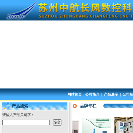
|
|
|
网站首页
公司简介
产品展示
公司
品牌专栏
产品搜索
请输入产品关键字：