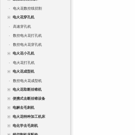
·
电火花数控线切割
电火花穿孔机
·
高速穿孔机
·
数控电火花打孔机
·
数控电火花穿孔机
电火花小孔机
·
电火花打孔机
电火花成型机
·
数控电火花成型机
电火花取断丝锥机
便携式去断丝锥设备
电解去毛刺机
电火花特种加工机床
电化学去毛刺机
线切割机床配件