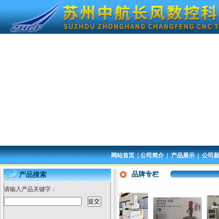
|
|
|
网站首页
公司简介
产品展示
公司
品牌专栏
产品搜索
请输入产品关键字：