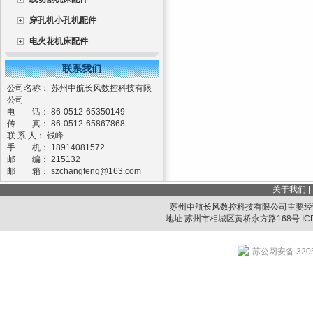
穿孔机小孔机配件
电火花机床配件
联系我们
公司名称： 苏州中航长风数控科技有限
公司
电 话： 86-0512-65350149
传 真： 86-0512-65867868
联 系 人： 钱峰
手 机： 18914081572
邮 编： 215132
邮 箱：
szchangfeng@163.com
关于我们
|
苏州中航长风数控科技有限公司主要经
地址:苏州市相城区黄桥永方路168号 IC
苏公网安备 3205