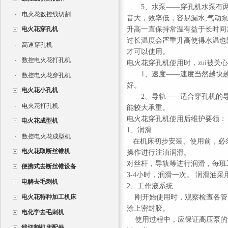
5、水泵——穿孔机水泵有两
·
电火花数控线切割
音大，效率低，容易漏水;气动泵
电火花穿孔机
升高一直保持常温有益于长时间
过长温度会严重升高使得水温也
·
高速穿孔机
才可以使用。
·
数控电火花打孔机
电火花穿孔机使用时，zui被关
1、速度——速度当然越快越
·
数控电火花穿孔机
好。
电火花小孔机
2、导轨——适合穿孔机的导
·
电火花打孔机
能较大承重。
电火花穿孔机使用后维护要领：
电火花成型机
1、润滑
·
数控电火花成型机
在机床初步安装、使用前，必
电火花取断丝锥机
操作进行注油润滑。
对丝杆，导轨等进行润滑，每班
便携式去断丝锥设备
3-4小时，润滑一次。 润滑油采
电解去毛刺机
2、工作液系统
电火花特种加工机床
刚开始使用时，观察检查各管
涂上密封胶。
电化学去毛刺机
使用过程中，应保证高压泵的
线切割机床配件