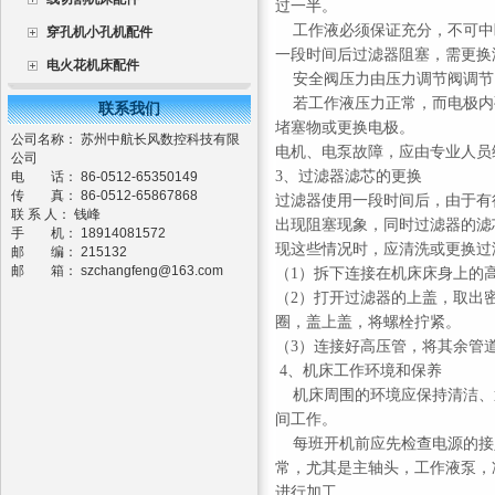
过一半。
工作液必须保证充分，不可中
穿孔机小孔机配件
一段时间后过滤器阻塞，需更换
电火花机床配件
安全阀压力由压力调节阀调节
若工作液压力正常，而电极内
联系我们
堵塞物或更换电极。
公司名称： 苏州中航长风数控科技有限
电机、电泵故障，应由专业人员
公司
3、过滤器滤芯的更换
电 话： 86-0512-65350149
传 真： 86-0512-65867868
过滤器使用一段时间后，由于有
联 系 人： 钱峰
出现阻塞现象，同时过滤器的滤
手 机： 18914081572
现这些情况时，应清洗或更换过
邮 编： 215132
邮 箱：
szchangfeng@163.com
（1）拆下连接在机床床身上的
（2）打开过滤器的上盖，取出
圈，盖上盖，将螺栓拧紧。
（3）连接好高压管，将其余管
4、机床工作环境和保养
机床周围的环境应保持清洁、
间工作。
每班开机前应先检查电源的接
常，尤其是主轴头，工作液泵，
进行加工。