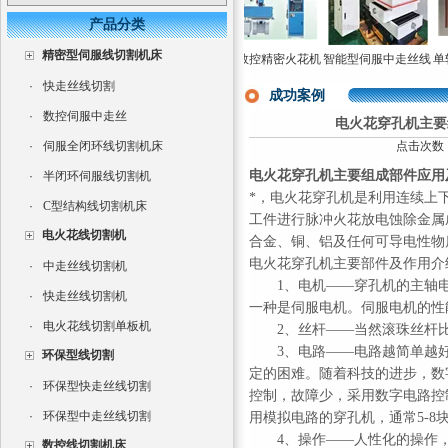
产品分类
精密型伺服线切割机床
风双牛头式数控火
三轴数控电火花成型
单轴数控精密火花机
智能型伺服中走丝线
单轴
机高效率电火花成
机床CNC350
高速电火花成型机直
切割机
穿孔
·
快走丝线切割
型机
销
成功案例
·
数控伺服中走丝
电火花穿孔机主要
·
伺服全闭环线切割机床
点击次数：9
电火花穿孔机主要组成部件应用
·
半闭环伺服线切割机
*，电火花穿孔机是利用连续上
·
C型结构线切割机床
工件进行脉冲火花放电蚀除金属
电火花线切割机
合金、铜、铝及任何可导电性物
电火花穿孔机主要部件及作用介
·
中走丝线切割机
1、电机——穿孔机的主轴电
·
快走丝线切割机
一种是伺服电机。伺服电机的性
·
电火花线切割单板机
2、丝杆——当然滚珠丝杆比
3、电路——电路越简单越好
环保型线切割
定的困难。随着科技的进步，数
·
环保型快走丝线切割
控制，故障少，采用数字电路控
·
环保型中走丝线切割
用模拟电路的穿孔机，通常5-8
4、操作——人性化的操作，
数控线切割机床