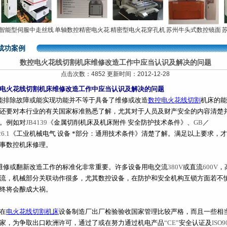
能型伺服中走丝线
单轴数控精密电火花
精密型电火花穿孔机
苏州牛头式数控镜面
苏州
切割机
穿孔机高速小孔加工
电火花成型机床厂家
走丝
机床
直供
成功案例
数控电火花线切割机床维修改造工作中应当认识及解决的问题
点击次数：4852 更新时间：2012-12-28
电火花线切割机床维修改造工作中应当认识及解决的问题
能排除故障或能实现功能并不等于具备了维修或改造
数控电火花线切割
机床的能
还要对本行业的有关国家标准熟悉了解，尤其对于人员及财产安全的内容清楚
。例如对
JB4139
《金属切削机床及机床附件
安全防护技术条件》、
GB
／
6.1
《工业机械电气
设备
*部分：通用技术条件》清楚了解。满足以上要求，
事数控机床修理。
维修或翻新改造工作的标准化非常重要。许多设备用电交流
380V
或直流
600V
，
流，机械部分关联动作很多，尤其数控设备，在防护和安全机构互锁方面若不
终将会酿成大祸。
在
电火花线切割机床
设备制造厂出厂检验验收国家管理比较严格，而且一些相
家，为争取出口欧洲许可，通过了或在努力通过机电产品
“CE”
安全认证及
ISO9