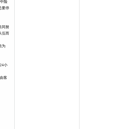
行中险
总要停
共同努
队伍而
信为
24小
由客