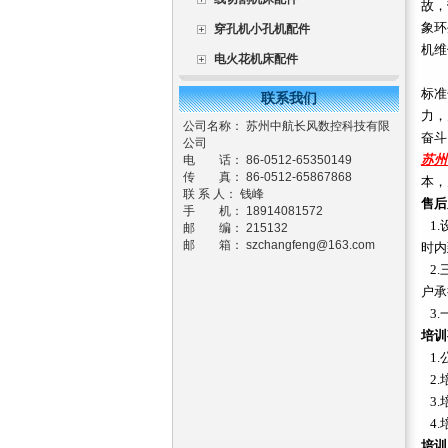
故，
象环
穿孔机小孔机配件
机维
电火花机床配件
标准
联系我们
力，
公司名称： 苏州中航长风数控科技有限
奋斗
公司
苏州
电 话： 86-0512-65350149
传 真： 86-0512-65867868
本，
联 系 人： 钱峰
售后
手 机： 18914081572
1.
邮 编： 215132
邮 箱：
szchangfeng@163.com
时内
2.
户承
3.
培训
1.
2.
3.
4.
培训