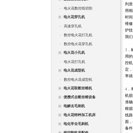
列质
·
电火花数控线切割
用相
电火花穿孔机
时间
维修
·
高速穿孔机
护技
·
数控电火花打孔机
我们
·
数控电火花穿孔机
3
．
电火花小孔机
用的
·
电火花打孔机
控机
定，
电火花成型机
率就
·
数控电火花成型机
电火花取断丝锥机
4
．
机损
便携式去断丝锥设备
准确
电解去毛刺机
根据
电火花特种加工机床
线路
面，
电化学去毛刺机
备件
线切割机床配件