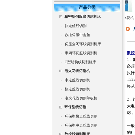
产品分类
精密型伺服线切割机床
长风双牛头式数控火
三轴数控电火花成型
单轴数控精密火花机
智
花机高效率电火花成
机床CNC350
高速电火花成型机直
·
快走丝线切割
型机
销
·
数控伺服中走丝
·
伺服全闭环线切割机床
数控
·
半闭环伺服线切割机
1
．
·
C型结构线切割机床
必须
电火花线切割机
执行
T522
·
中走丝线切割机
格从
·
快走丝线切割机
·
电火花线切割单板机
2
．
大电
环保型线切割
虑，
·
环保型快走丝线切割
·
环保型中走丝线切割
一般
的厂
数控线切割机床