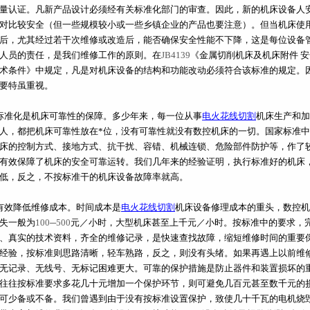
量认证。凡新产品设计必须经有关标准化部门的审查。因此，新的机床设备人
对比较安全（但一些规模较小或一些乡镇企业的产品也要注意）。但当机床使
后，尤其经过若干次维修或改造后，能否确保安全性能不下降，这是每位设备
人员的责任，是我们维修工作的原则。在
JB4139
《金属切削机床及机床附件
安
术条件》中规定，凡是对机床设备的结构和功能改动必须符合该标准的规定。
要特虽重视。
标准化是机床可靠性的保障。多少年来，每一位从事
电火花线切割
机床生产和加
人，都把机床可靠性放在*位，没有可靠性就没有数控机床的一切。国家标准
床的控制方式、接地方式、抗干扰、容错、机械连锁、危险部件防护等，作了
有效保障了机床的安全可靠运转。我们几年来的经验证明，执行标准好的机床
低，反之，不按标准干的机床设备故障率就高。
有效降低维修成本。时间成本是
电火花线切割
机床设备修理成本的重头，数控机
失一般为
100─500
元／小时，大型机床甚至上千元／小时。按标准中的要求，
、真实的技术资料，齐全的维修记录，是快速查找故障，缩短维修时间的重要
经验，按标准则思路清晰，轻车熟路，反之，则没有头绪。如果再遇上以前维
无记录、无线号、无标记困难更大。可靠的保护措施是防止器件和装置损坏的
往往按标准要求多花几十元增加一个保护环节，则可避免几百元甚至数千元的
可少备或不备。我们曾遇到由于没有按标准设置保护，致使几十千瓦的电机烧