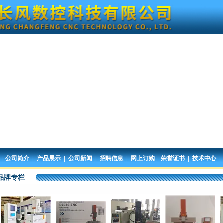
|
|
|
|
|
|
|
公司简介
产品展示
公司新闻
招聘信息
网上订购
荣誉证书
技术中心
品牌专栏