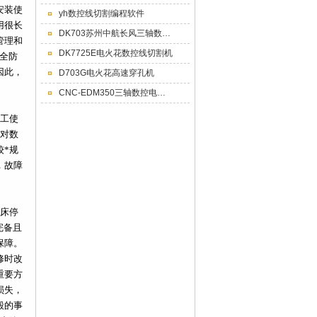
安装使
yh数控线切割编程软件
用很长
DK703苏州中航长风三轴数控穿孔机数控小孔机直供
管理和
DK7725E电火花数控线切割机
全防
因此，
D703G电火花高速穿孔机
CNC-EDM350三轴数控电火花成型机床CNC350
工使
中对数
较*规
，故障
床停
完备且
保障。
修时改
重要方
损失，
毁的事