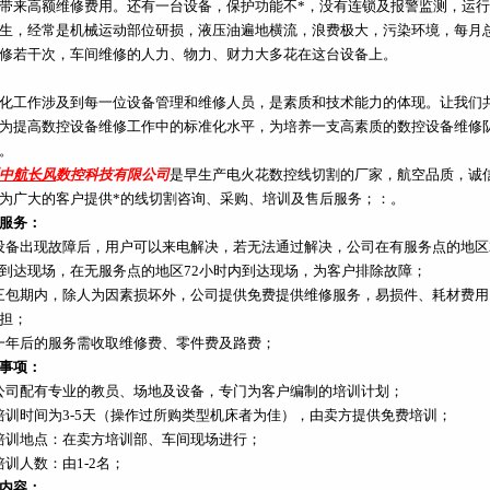
带来高额维修费用。还有一台设备，保护功能不*，没有连锁及报警监测，运
生，经常是机械运动部位研损，液压油遍地横流，浪费极大，污染环境，每月
修若干次，车间维修的人力、物力、财力大多花在这台设备上。
化工作涉及到每一位设备管理和维修人员，是素质和技术能力的体现。让我们
为提高数控设备维修工作中的标准化水平，为培养一支高素质的数控设备维修
。
中航长风
数控科技有限公司
是早生产电火花数控线切割的厂家，航空品质，诚
为广大的客户提供*的线切割咨询、采购、培训及售后服务；：
。
服务：
设备出现故障后，用户可以来电解决，若无法通过解决，公司在有服务点的地区
到达现场，在无服务点的地区72小时内到达现场，为客户排除故障；
三包期内，除人为因素损坏外，公司提供免费提供维修服务，易损件、耗材费用
担；
一年后的服务需收取维修费、零件费及路费；
事项：
公司配有专业的教员、场地及设备，专门为客户编制的培训计划；
培训时间为3-5天（操作过所购类型机床者为佳），由卖方提供免费培训；
培训地点：在卖方培训部、车间现场进行；
培训人数：由1-2名；
内容：