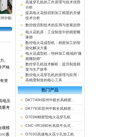
高速穿孔机的工作原理与技术优势
分析
提高电火花线切割加工精度的关键
中航长风精密中
苏州中航长风精密中
技术分析
苏州中
高速电火花小孔加工
线切割机床厂家
走丝线切割机床
苏州中航长风三轴数
数控中
数控线切割技术的应用与发展趋势
机
直供
控穿孔机数控小孔机
电火花机床：工业制造中的精密雕
直供
琢师
数控电火花成型机：精密加工的智
能化解决方案
电火花成型机：特种加工领域的“微
观雕刻师”
力。
数控穿孔机技术解析：提升制造精
并严格
度与生产效率
数控电火花穿孔机的原理与应用：
高精度制造的核心工具
才有资
热门产品
DK7740H苏州中航长风精密中走丝线切割机床
高电压
慎重考
DK7763E苏州中航长风精密型数控中走丝线切割机床
D703M精密型电火花穿孔机
CNC-VR1880长风双牛头式数控火花机高效率电火花成型机
当规模
000
系
D703G高速电火花小孔加工机