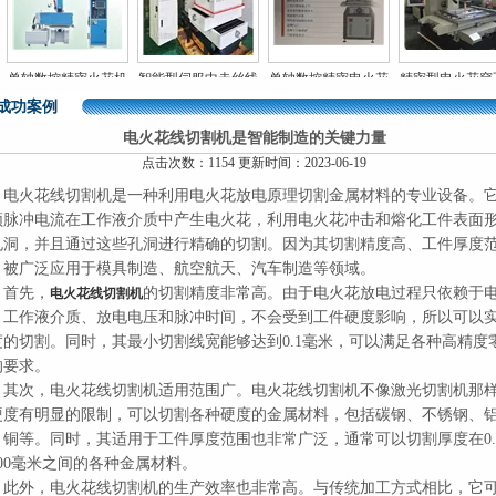
单轴数控精密火花机
智能型伺服中走丝线
单轴数控精密电火花
精密型电火花穿孔
高速电火花成型机直
切割机
穿孔机高速小孔加工
成功案例
销
机床
电火花线切割机是智能制造的关键力量
点击次数：1154 更新时间：2023-06-19
火花线切割机是一种利用电火花放电原理切割金属材料的专业设备。
频脉冲电流在工作液介质中产生电火花，利用电火花冲击和熔化工件表面
孔洞，并且通过这些孔洞进行精确的切割。因为其切割精度高、工件厚度
，被广泛应用于模具制造、航空航天、汽车制造等领域。
先，
的切割精度非常高。由于电火花放电过程只依赖于
电火花线切割机
、工作液介质、放电电压和脉冲时间，不会受到工件硬度影响，所以可以
度的切割。同时，其最小切割线宽能够达到0.1毫米，可以满足各种高精度
的要求。
次，电火花线切割机适用范围广。电火花线切割机不像激光切割机那
硬度有明显的限制，可以切割各种硬度的金属材料，包括碳钢、不锈钢、
、铜等。同时，其适用于工件厚度范围也非常广泛，通常可以切割厚度在0.
300毫米之间的各种金属材料。
外，电火花线切割机的生产效率也非常高。与传统加工方式相比，它