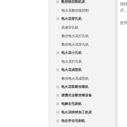
数控线切割机床
现
·
式
电火花数控线切割
最
电火花穿孔机
使
·
高速穿孔机
·
数控电火花打孔机
·
数控电火花穿孔机
电火花小孔机
·
电火花打孔机
电火花成型机
·
数控电火花成型机
电火花取断丝锥机
便携式去断丝锥设备
电解去毛刺机
电火花特种加工机床
电化学去毛刺机