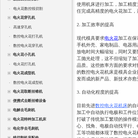
使用机床进行加工，加工精度
·
电火花数控线切割
任完成高精度的电火花加工，
电火花穿孔机
2.
加工效率的提高
·
高速穿孔机
·
数控电火花打孔机
现代模具要求
电火花
加工在保
手机外壳、家电制品、电器用
·
数控电火花穿孔机
放电时间大幅缩短，同时又要
电火花小孔机
工抛光处理，这不但缩短了加
·
电火花打孔机
品质。这些效率方面的要求对
的数控电火花机床是模具企业
电火花成型机
发而成的新产品、新技术亦愈
·
数控电火花成型机
电火花取断丝锥机
3.
自动化程度的提高
便携式去断丝锥设备
目前先进
数控电火花机床
的自
电解去毛刺机
加工中自动执行电极和工件位
打破了传统加工繁琐的操作模
电火花特种加工机床
心、找角、电极自动找平行、
电化学去毛刺机
工等功能都体现了数控电火花
线切割机床配件