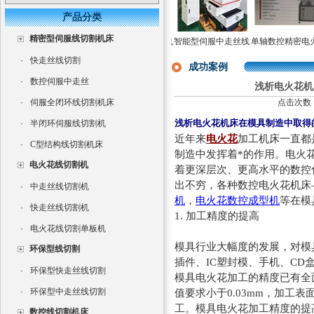
产品分类
精密型伺服线切割机床
火
三轴数控电火花成型
单轴数控精密火花机
智能型伺服中走丝线
单轴数控精密电火
成
机床CNC350
高速电火花成型机直
切割机
穿孔机高速小孔加
·
快走丝线切割
销
机床
成功案例
·
数控伺服中走丝
浅析电火花机
·
伺服全闭环线切割机床
点击次数：3
浅析电火花机床在模具制造中取得
·
半闭环伺服线切割机
近年来
电火花
加工机床一直都
·
C型结构线切割机床
制造中发挥着*的作用。电火
电火花线切割机
着更深层次、更高水平的数控
出不穷，各种
数控电火花机床
·
中走丝线切割机
机
，
电火花数控成型机
等在模
·
快走丝线切割机
1.
加工精度的提高
·
电火花线切割单板机
模具行业大幅度的发展，对模
环保型线切割
插件、
IC
塑封模、手机、
CD
·
环保型快走丝线切割
模具电火花加工的精度已有全
·
环保型中走丝线切割
值要求小于
0.03mm
，加工表
工。模具电火花加工精度的提
数控线切割机床