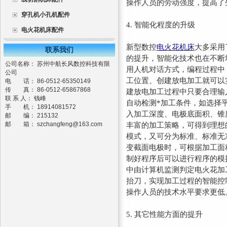
操作人员的劳动强度，提高了
穿孔机小孔机配件
4.
智能化程度的升级
电火花机床配件
新型数控
电火花机床
大多采用
联系我们
的提升，智能化技术也在不断
公司名称： 苏州中航长风数控科技有限
用人机对话方式，编程过程中
公司
工位置、创建放电加工就可以
电 话： 86-0512-65350149
传 真： 86-0512-65867868
建放电加工过程中只要合理输
联 系 人： 钱峰
自动检测*加工条件，如选择
手 机： 18914081572
入加工深度、电极底面积、锥
邮 编： 215132
邮 箱：
szchangfeng@163.com
丰富的加工策略，可得到理想
模式，又可分为标准、标准无
变截面电极时，可根据加工面
制好程序后可以进行程序的模
中由计算机监测判定电火花加
抬刀，实现加工过程的智能控
操作人员的技术水平要求更低
5.
其它性能方面的提升