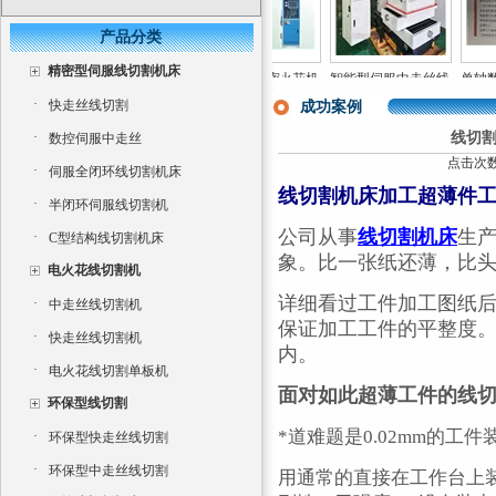
产品分类
精密型伺服线切割机床
式数控火
三轴数控电火花成型
单轴数控精密火花机
智能型伺服中走丝线
单轴数
电火花成
机床CNC350
高速电火花成型机直
切割机
穿孔机
·
快走丝线切割
成功案例
销
·
线切
数控伺服中走丝
点击次数：
·
伺服全闭环线切割机床
线切割机床加工超薄件
·
半闭环伺服线切割机
公司从事
线切割机床
生产
·
C型结构线切割机床
象。比一张纸还薄，比头发
电火花线切割机
详细看过工件加工图纸
·
中走丝线切割机
保证加工工件的平整度。
·
快走丝线切割机
内。
·
电火花线切割单板机
面对如此超薄工件的线
环保型线切割
*道难题是0.02mm的工
·
环保型快走丝线切割
·
环保型中走丝线切割
用通常的直接在工作台上装