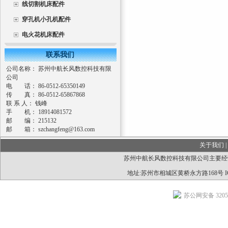
线切割机床配件
穿孔机小孔机配件
电火花机床配件
联系我们
公司名称： 苏州中航长风数控科技有限
公司
电 话： 86-0512-65350149
传 真： 86-0512-65867868
联 系 人： 钱峰
手 机： 18914081572
邮 编： 215132
邮 箱：
szchangfeng@163.com
关于我们
|
苏州中航长风数控科技有限公司主要经
地址:苏州市相城区黄桥永方路168号 I
苏公网安备 32050