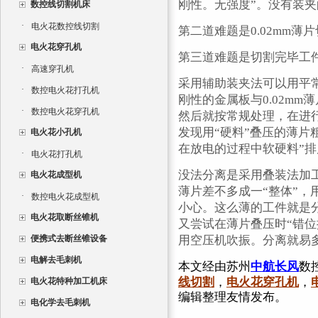
刚性。无强度”。没有装夹
数控线切割机床
·
电火花数控线切割
第二道难题是0.02mm
电火花穿孔机
第三道难题是切割完毕工
·
高速穿孔机
采用辅助装夹法可以用平
·
数控电火花打孔机
刚性的金属板与0.02mm
·
数控电火花穿孔机
然后就按常规处理，在进
发现用“硬料”叠压的薄片
电火花小孔机
在放电的过程中软硬料”排
·
电火花打孔机
没法分离是采用叠装法加
电火花成型机
薄片差不多成一“整体”
·
数控电火花成型机
小心。这么薄的工件就是
电火花取断丝锥机
又尝试在薄片叠压时“错位
便携式去断丝锥设备
用空压机吹振。分离就易
电解去毛刺机
本文经由苏州
中航长风
数
线切割
，
电火花穿孔机
，
电火花特种加工机床
编辑整理友情发布。
电化学去毛刺机